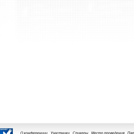
О конференции
Участники
Спикеры
Место проведения
Па