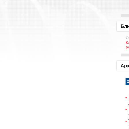
Бл
О
К
р
Арх
2