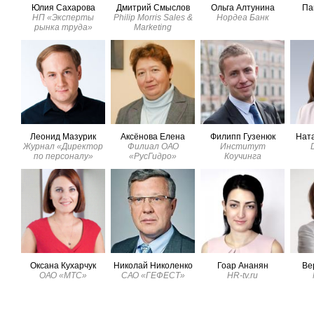
Юлия Сахарова
Дмитрий Смыслов
Ольга Алтунина
Па
НП «Эксперты
Philip Morris Sales &
Нордеа Банк
рынка труда»
Marketing
Леонид Мазурик
Аксёнова Елена
Филипп Гузенюк
Ната
Журнал «Директор
Филиал ОАО
Институт
по персоналу»
«РусГидро»
Коучинга
Оксана Кухарчук
Николай Николенко
Гоар Ананян
Ве
ОАО «МТС»
САО «ГЕФЕСТ»
HR-tv.ru