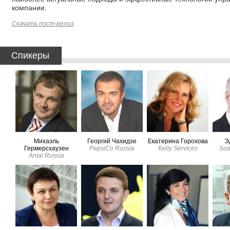
компании.
Скачать пост-релиз
Спикеры
Михаэль
Георгий Чахидзе
Екатерина Горохова
Э
Гермерсхаузен
PepsiCo Russia
Kelly Services
Sod
Antal Russia