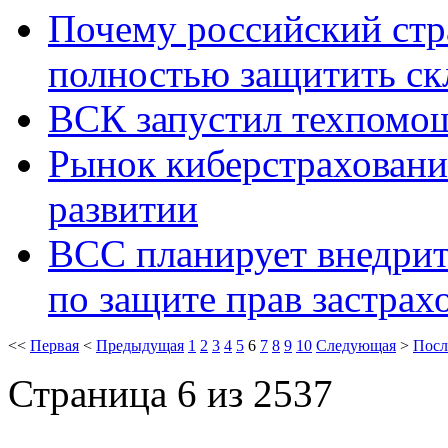
Почему российский стр
полностью защитить ск
ВСК запустил техпомощ
Рынок киберстраховани
развитии
ВСС планирует внедрит
по защите прав застра
<<
Первая
<
Предыдущая
1
2
3
4
5
6
7
8
9
10
Следующая
>
Посл
Страница 6 из 2537