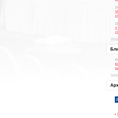
2
V
с
1
V
с
Бл
О
К
р
Арх
2