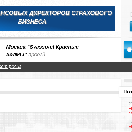
АНСОВЫХ ДИРЕКТОРОВ СТРАХОВОГО
БИЗНЕСА
Москва "Swissotel Красные
Холмы"
проезд
ост-релиз
Пох
2
V
с
1
V
с