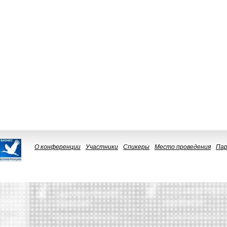
О конференции
Участники
Спикеры
Место проведения
Па