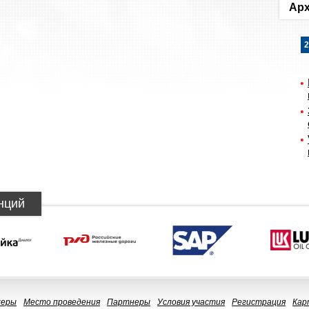
Арх
2
нций
керы
Место проведения
Партнеры
Условия участия
Регистрация
Кар