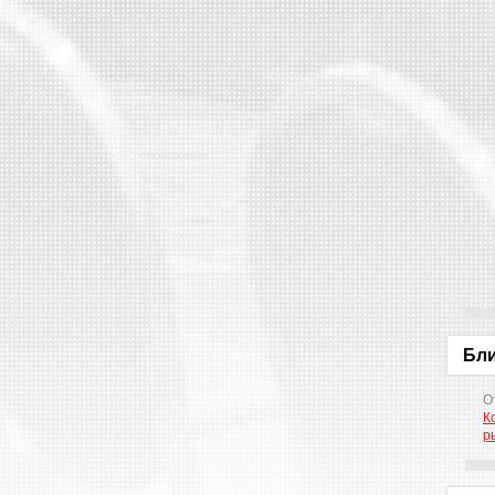
Бл
О
К
р