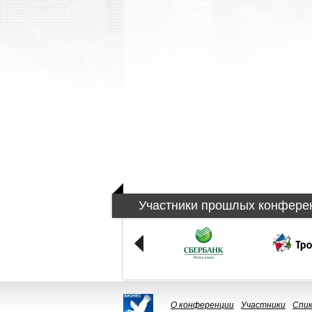
Участники прошлых конфере
О конференции
Участники
Спи