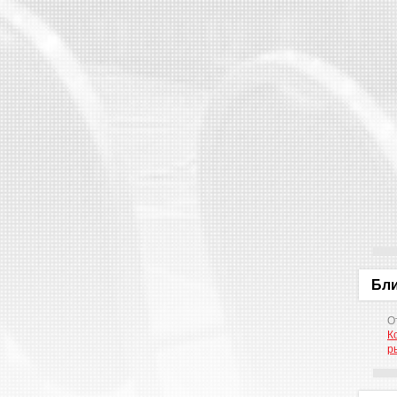
Бл
О
К
р