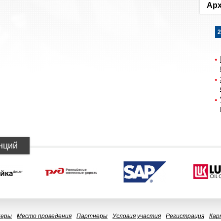
Арх
2
нций
керы
Место проведения
Партнеры
Условия участия
Регистрация
Кар