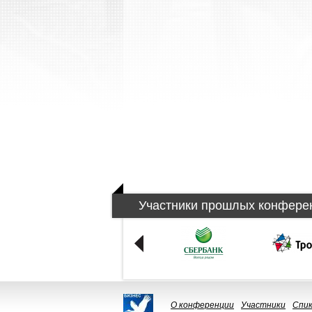
Участники прошлых конфере
О конференции
Участники
Спи